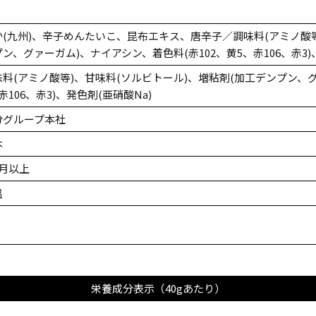
か(九州)、辛子めんたいこ、昆布エキス、唐辛子／調味料(アミノ酸等
ン、グァーガム)、ナイアシン、着色料(赤102、黄5、赤106、赤3)
味料(アミノ酸等)、甘味料(ソルビトール)、増粘剤(加工デンプン、グ
赤106、赤3)、発色剤(亜硝酸Na)
分グループ本社
本
ヶ月以上
温
栄養成分表示（40gあたり）