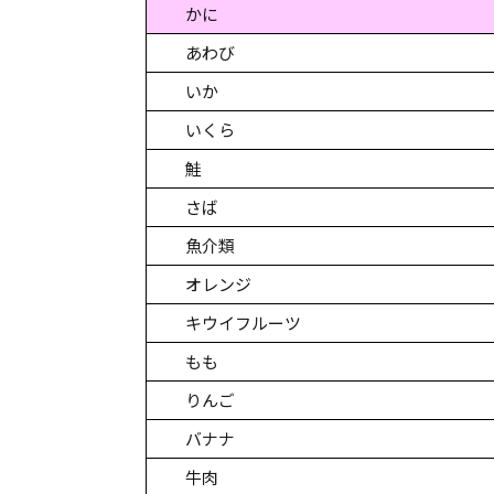
かに
あわび
いか
いくら
鮭
さば
魚介類
オレンジ
キウイフルーツ
もも
りんご
バナナ
牛肉