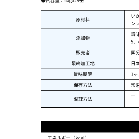
●内容量：40gx24缶
い
原材料
ンプ
調
添加物
5、
販売者
国
最終加工地
日
賞味期限
1
保存方法
常
ー
調理方法
エネルギー（kcal）