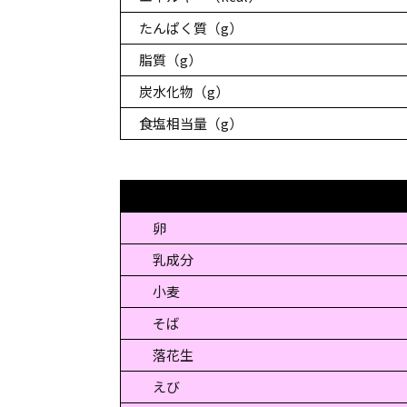
たんぱく質（g）
脂質（g）
炭水化物（g）
食塩相当量（g）
卵
乳成分
小麦
そば
落花生
えび