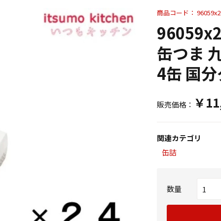
商品コード：
96059x2
96059
缶つま 九
4缶 国
￥11
販売価格：
関連カテゴリ
缶詰
数量